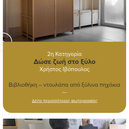
2η Κατηγορία
Δώσε ζωή στο ξύλο
Χρήστος Ιβόπουλος
Βιβλιοθήκη – ντουλάπα από ξύλινα πηχάκια
Δείτε περισσότερες φωτογραφίες