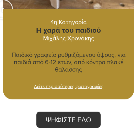
4η Κατηγορία
Η χαρά του παιδιού
Μιχάλης Χρονάκης
Παιδικό γραφείο ρυθμιζόμενου ύψους, για
παιδιά από 6-12 ετών, από κόντρα πλακέ
θαλάσσης
Δείτε περισσότερες φωτογραφίες
ΨΗΦΙΣΤΕ ΕΔΩ